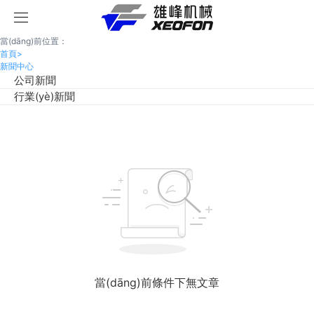
當(dāng)前位置：
首頁
首頁
>
新聞中心
公司新聞
產(chǎn)品中心
行業(yè)新聞
案例展示
快走絲線切割
新聞中心
快絲選配
成功案例
關(guān)于我們
中走絲線切割
公司新聞
聯(lián)系我們
大錐度線切割
行業(yè)新聞
榮譽資質(zhì)
K型中走絲機床系列
電火花細(xì)孔放電機
F型中走絲機床系列
大錐度快走絲機床系列
當(dāng)前條件下無文章
G型中走絲機床系列
大錐度中走絲機床系列