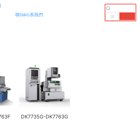
們
清空記
聯(lián)系我們
錄
歷史記
錄
清空記
錄
歷史記
錄
763F
DK7735G-DK7763G