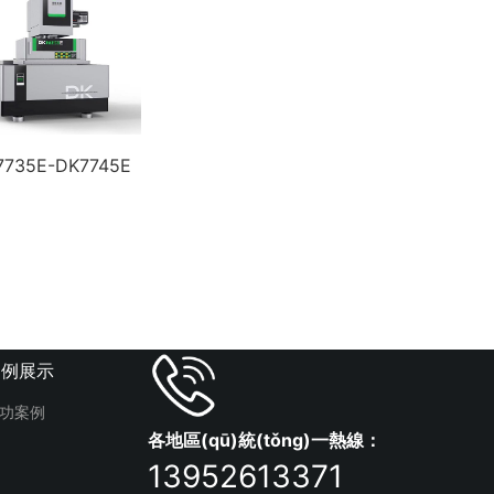
7735E-DK7745E
案例展示
功案例
各地區(qū)統(tǒng)一熱線：
13952613371