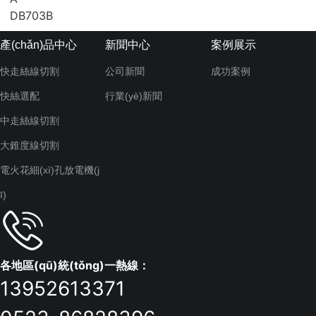
DB703B
產(chǎn)品中心
新聞中心
案例展示
快走絲線切割
公司新聞
成功案例
快絲選配
行業(yè)新聞
中走絲線切割
大錐度線切割
電火花細(xì)孔放電機(j
ī)
各地區(qū)統(tǒng)一熱線：
13952613371