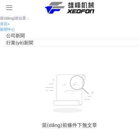
當(dāng)前位置：
首頁
首頁
>
新聞中心
公司新聞
產(chǎn)品中心
行業(yè)新聞
案例展示
快走絲線切割
新聞中心
快絲選配
成功案例
關(guān)于我們
中走絲線切割
公司新聞
聯(lián)系我們
大錐度線切割
行業(yè)新聞
榮譽資質(zhì)
K型中走絲機床系列
電火花細孔放電機
F型中走絲機床系列
大錐度快走絲機床系列
當(dāng)前條件下無文章
G型中走絲機床系列
大錐度中走絲機床系列