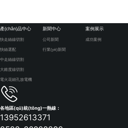
E型中走絲機床系列
產(chǎn)品中心
新聞中心
案例展示
快走絲線切割
公司新聞
成功案例
快絲選配
行業(yè)新聞
中走絲線切割
大錐度線切割
電火花細孔放電機
各地區(qū)統(tǒng)一熱線：
13952613371