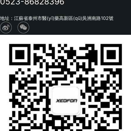
0523-86828396
地址：江蘇省泰州市醫(yī)藥高新區(qū)吳洲南路102號